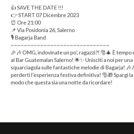
👍 SAVE THE DATE !!!
👉 START 07 Dicembre 2023
⏰ Ore 21:00
📌 Via Posidonia 26, Salerno
🎙️ Bagarja Band
~~~~~~~~~~~~~~~~~~~~~~~~~~~~~~
🎉🎶 OMG, indovinate un po’, ragazzi?! 🎅🎄 È tempo di
al Bar Guatemalan Salerno! 🌟✨ Unisciti a noi per una se
squarciagola sulle fantastiche melodie di Bagarja! 🎶
perderti l’esperienza festiva definitiva! 🎅🎁 Spargi l
modo che questa sia una notte da ricordare!