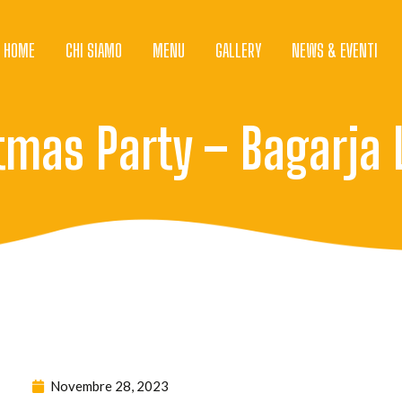
HOME
CHI SIAMO
MENU
GALLERY
NEWS & EVENTI
mas Party – Bagarja L
Novembre 28, 2023