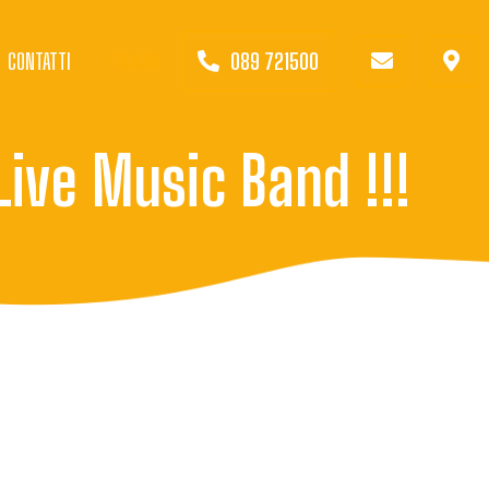
CONTATTI
ITALIANO
089 721500
ive Music Band !!!