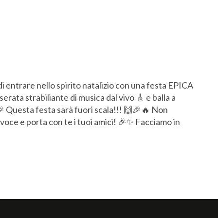
 entrare nello spirito natalizio con una festa EPICA
rata strabiliante di musica dal vivo 🎸 e balla a
🎉 Questa festa sarà fuori scala!!! 🙌🎉🔥 Non
a voce e porta con te i tuoi amici! 🎉✨ Facciamo in