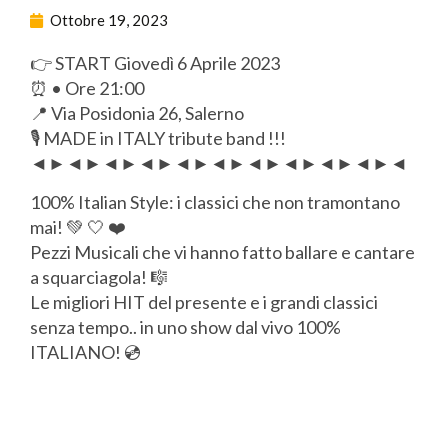
Ottobre 19, 2023
👉 START Giovedì 6 Aprile 2023
⏰ • Ore 21:00
📍 Via Posidonia 26, Salerno
🎙️ MADE in ITALY tribute band !!!
◄►◄►◄►◄►◄►◄►◄►◄►◄►◄►◄
100% Italian Style: i classici che non tramontano
mai! 💚 🤍 ❤️
Pezzi Musicali che vi hanno fatto ballare e cantare
a squarciagola! 🎼
Le migliori HIT del presente e i grandi classici
senza tempo.. in uno show dal vivo 100%
ITALIANO! 💿