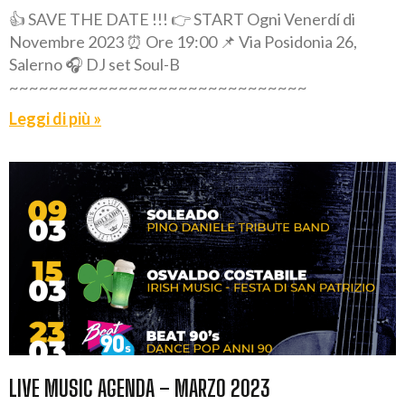
👍 SAVE THE DATE !!! 👉 START Ogni Venerdí di
Novembre 2023 ⏰ Ore 19:00 📌 Via Posidonia 26,
Salerno 🎧 DJ set Soul-B
~~~~~~~~~~~~~~~~~~~~~~~~~~~~~~
Leggi di più »
LIVE MUSIC AGENDA – MARZO 2023