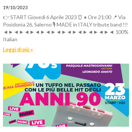
19/10/2023
👉 START Giovedì 6 Aprile 2023 ⏰ • Ore 21:00 📍 Via
Posidonia 26, Salerno 🎙️ MADE in ITALY tribute band !!!
◄►◄►◄►◄►◄►◄►◄►◄►◄►◄►◄ 100%
Italian
Leggi di più »