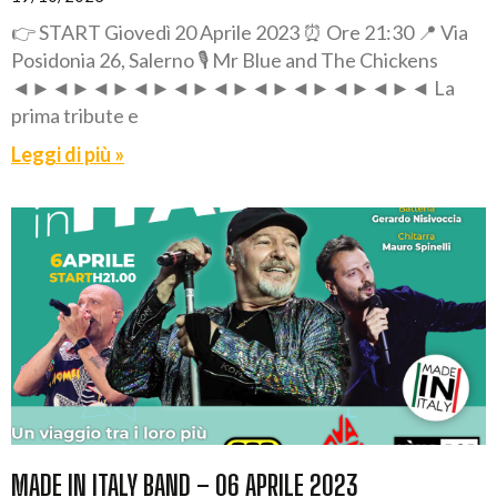
👉 START Giovedì 20 Aprile 2023 ⏰ Ore 21:30 📍 Via
Posidonia 26, Salerno 🎙️ Mr Blue and The Chickens
◄►◄►◄►◄►◄►◄►◄►◄►◄►◄►◄ La
prima tribute e
Leggi di più »
MADE IN ITALY BAND – 06 APRILE 2023