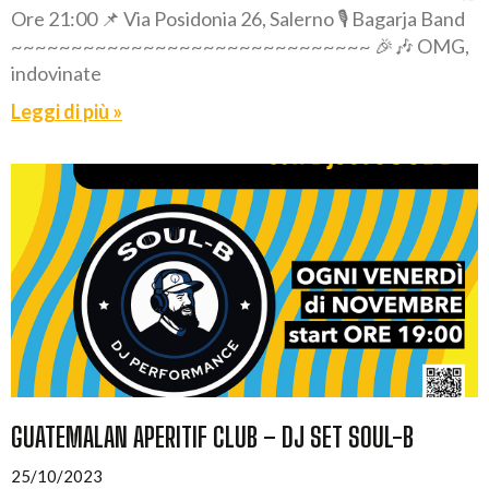
Ore 21:00 📌 Via Posidonia 26, Salerno 🎙️ Bagarja Band
~~~~~~~~~~~~~~~~~~~~~~~~~~~~~~ 🎉🎶 OMG,
indovinate
Leggi di più »
GUATEMALAN APERITIF CLUB – DJ SET SOUL-B
25/10/2023