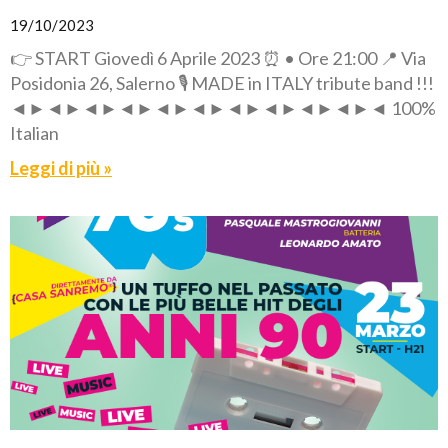
19/10/2023
👉 START Giovedì 6 Aprile 2023 ⏰ • Ore 21:00 📍 Via
Posidonia 26, Salerno 🎙️ MADE in ITALY tribute band !!!
◄►◄►◄►◄►◄►◄►◄►◄►◄►◄►◄ 100%
Italian
Leggi di più »