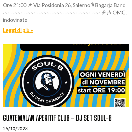
Ore 21:00 📌 Via Posidonia 26, Salerno 🎙️ Bagarja Band
~~~~~~~~~~~~~~~~~~~~~~~~~~~~~~ 🎉🎶 OMG,
indovinate
Leggi di più »
GUATEMALAN APERITIF CLUB – DJ SET SOUL-B
25/10/2023