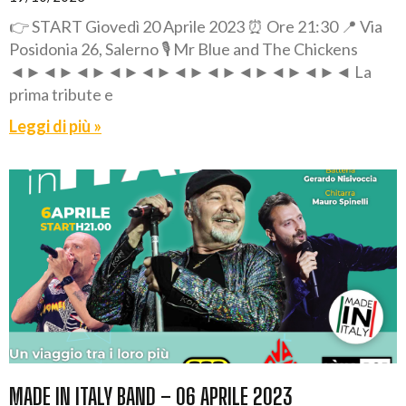
👉 START Giovedì 20 Aprile 2023 ⏰ Ore 21:30 📍 Via
Posidonia 26, Salerno 🎙️ Mr Blue and The Chickens
◄►◄►◄►◄►◄►◄►◄►◄►◄►◄►◄ La
prima tribute e
Leggi di più »
MADE IN ITALY BAND – 06 APRILE 2023