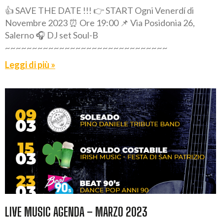
👍 SAVE THE DATE !!! 👉 START Ogni Venerdí di
Novembre 2023 ⏰ Ore 19:00 📌 Via Posidonia 26,
Salerno 🎧 DJ set Soul-B
~~~~~~~~~~~~~~~~~~~~~~~~~~~~~~
Leggi di più »
LIVE MUSIC AGENDA – MARZO 2023