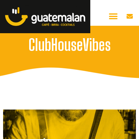
ClubHouseVibes