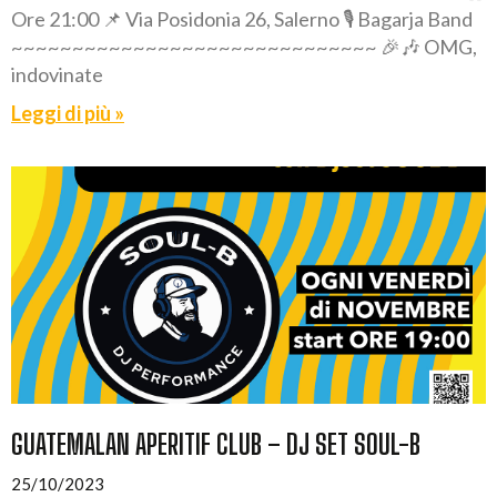
Ore 21:00 📌 Via Posidonia 26, Salerno 🎙️ Bagarja Band
~~~~~~~~~~~~~~~~~~~~~~~~~~~~~~ 🎉🎶 OMG,
indovinate
Leggi di più »
GUATEMALAN APERITIF CLUB – DJ SET SOUL-B
25/10/2023