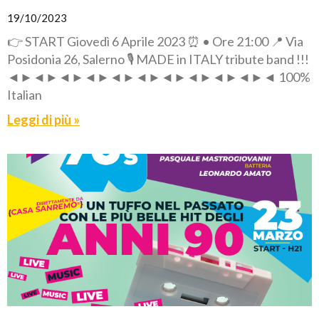
19/10/2023
👉 START Giovedì 6 Aprile 2023 ⏰ • Ore 21:00 📍 Via
Posidonia 26, Salerno 🎙️ MADE in ITALY tribute band !!!
◄►◄►◄►◄►◄►◄►◄►◄►◄►◄►◄ 100%
Italian
Leggi di più »