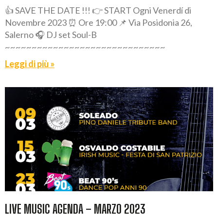
👍 SAVE THE DATE !!! 👉 START Ogni Venerdí di
Novembre 2023 ⏰ Ore 19:00 📌 Via Posidonia 26,
Salerno 🎧 DJ set Soul-B
~~~~~~~~~~~~~~~~~~~~~~~~~~~~~~
Leggi di più »
LIVE MUSIC AGENDA – MARZO 2023