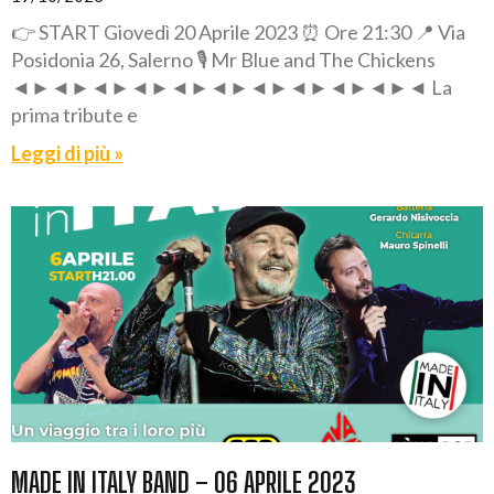
👉 START Giovedì 20 Aprile 2023 ⏰ Ore 21:30 📍 Via
Posidonia 26, Salerno 🎙️ Mr Blue and The Chickens
◄►◄►◄►◄►◄►◄►◄►◄►◄►◄►◄ La
prima tribute e
Leggi di più »
MADE IN ITALY BAND – 06 APRILE 2023