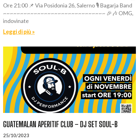
Ore 21:00 📌 Via Posidonia 26, Salerno 🎙️ Bagarja Band
~~~~~~~~~~~~~~~~~~~~~~~~~~~~~~ 🎉🎶 OMG,
indovinate
Leggi di più »
GUATEMALAN APERITIF CLUB – DJ SET SOUL-B
25/10/2023