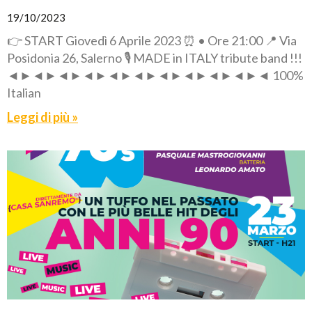
19/10/2023
👉 START Giovedì 6 Aprile 2023 ⏰ • Ore 21:00 📍 Via
Posidonia 26, Salerno 🎙️ MADE in ITALY tribute band !!!
◄►◄►◄►◄►◄►◄►◄►◄►◄►◄►◄ 100%
Italian
Leggi di più »