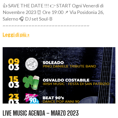
👍 SAVE THE DATE !!! 👉 START Ogni Venerdí di
Novembre 2023 ⏰ Ore 19:00 📌 Via Posidonia 26,
Salerno 🎧 DJ set Soul-B
~~~~~~~~~~~~~~~~~~~~~~~~~~~~~~
Leggi di più »
LIVE MUSIC AGENDA – MARZO 2023