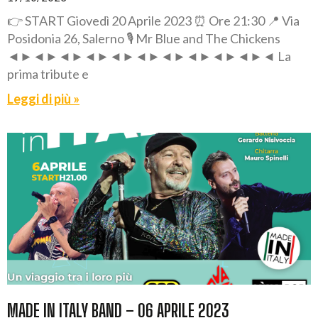
👉 START Giovedì 20 Aprile 2023 ⏰ Ore 21:30 📍 Via
Posidonia 26, Salerno 🎙️ Mr Blue and The Chickens
◄►◄►◄►◄►◄►◄►◄►◄►◄►◄►◄ La
prima tribute e
Leggi di più »
MADE IN ITALY BAND – 06 APRILE 2023