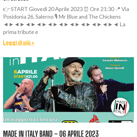
👉 START Giovedì 20 Aprile 2023 ⏰ Ore 21:30 📍 Via
Posidonia 26, Salerno 🎙️ Mr Blue and The Chickens
◄►◄►◄►◄►◄►◄►◄►◄►◄►◄►◄ La
prima tribute e
Leggi di più »
MADE IN ITALY BAND – 06 APRILE 2023