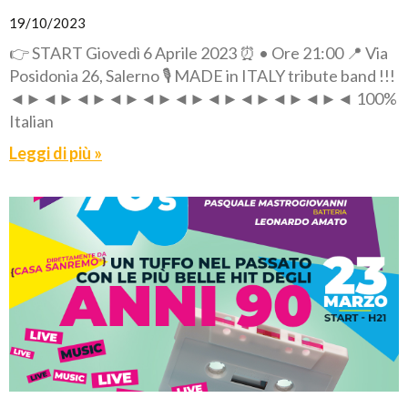
19/10/2023
👉 START Giovedì 6 Aprile 2023 ⏰ • Ore 21:00 📍 Via
Posidonia 26, Salerno 🎙️ MADE in ITALY tribute band !!!
◄►◄►◄►◄►◄►◄►◄►◄►◄►◄►◄ 100%
Italian
Leggi di più »