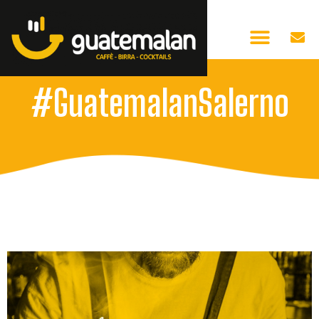
#GuatemalanSalerno