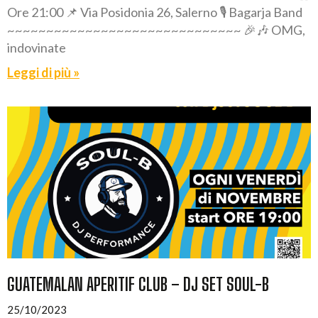
Ore 21:00 📌 Via Posidonia 26, Salerno 🎙️ Bagarja Band
~~~~~~~~~~~~~~~~~~~~~~~~~~~~~~ 🎉🎶 OMG,
indovinate
Leggi di più »
GUATEMALAN APERITIF CLUB – DJ SET SOUL-B
25/10/2023