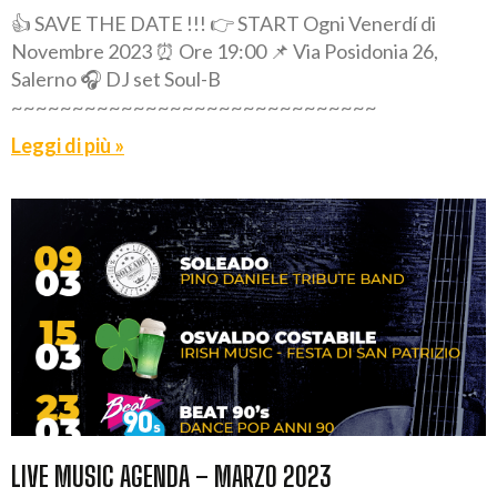
👍 SAVE THE DATE !!! 👉 START Ogni Venerdí di
Novembre 2023 ⏰ Ore 19:00 📌 Via Posidonia 26,
Salerno 🎧 DJ set Soul-B
~~~~~~~~~~~~~~~~~~~~~~~~~~~~~~
Leggi di più »
LIVE MUSIC AGENDA – MARZO 2023