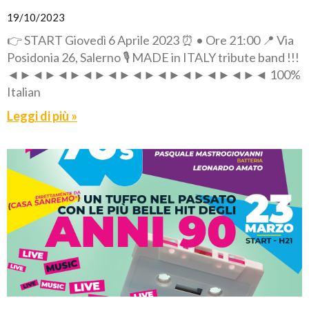
19/10/2023
👉 START Giovedì 6 Aprile 2023 ⏰ • Ore 21:00 📍 Via
Posidonia 26, Salerno 🎙️ MADE in ITALY tribute band !!!
◄►◄►◄►◄►◄►◄►◄►◄►◄►◄►◄ 100%
Italian
Leggi di più »