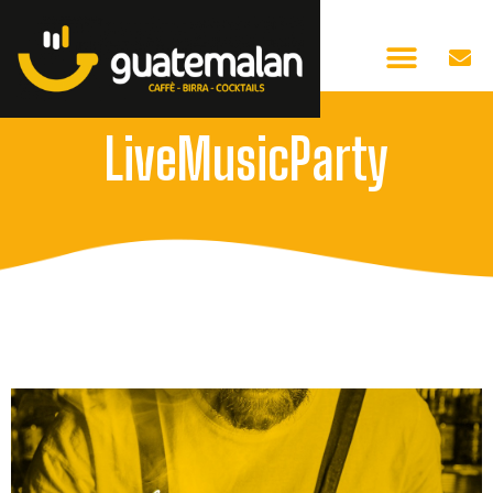
LiveMusicParty