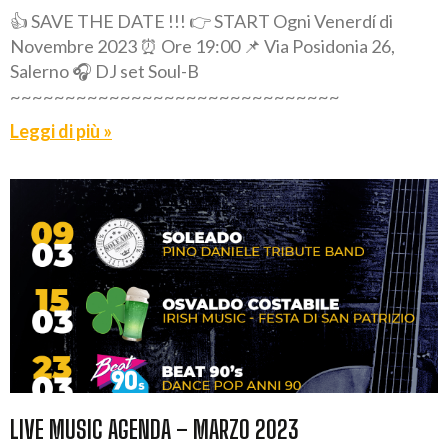
👍 SAVE THE DATE !!! 👉 START Ogni Venerdí di
Novembre 2023 ⏰ Ore 19:00 📌 Via Posidonia 26,
Salerno 🎧 DJ set Soul-B
~~~~~~~~~~~~~~~~~~~~~~~~~~~~~~
Leggi di più »
LIVE MUSIC AGENDA – MARZO 2023