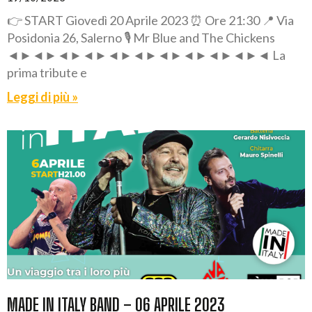
👉 START Giovedì 20 Aprile 2023 ⏰ Ore 21:30 📍 Via
Posidonia 26, Salerno 🎙️ Mr Blue and The Chickens
◄►◄►◄►◄►◄►◄►◄►◄►◄►◄►◄ La
prima tribute e
Leggi di più »
MADE IN ITALY BAND – 06 APRILE 2023