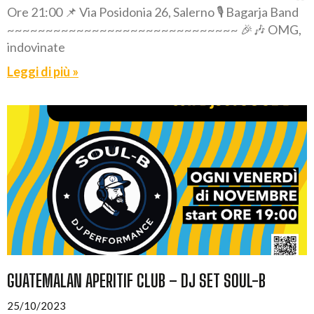
Ore 21:00 📌 Via Posidonia 26, Salerno 🎙️ Bagarja Band
~~~~~~~~~~~~~~~~~~~~~~~~~~~~~~ 🎉🎶 OMG,
indovinate
Leggi di più »
GUATEMALAN APERITIF CLUB – DJ SET SOUL-B
25/10/2023