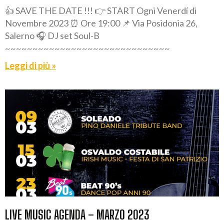
👍 SAVE THE DATE !!! 👉 START Ogni Venerdí di
Novembre 2023 ⏰ Ore 19:00 📌 Via Posidonia 26,
Salerno 🎧 DJ set Soul-B
~~~~~~~~~~~~~~~~~~~~~~~~~~~~~~
Leggi di più »
LIVE MUSIC AGENDA – MARZO 2023