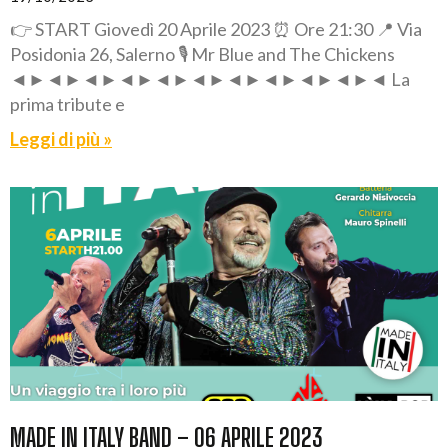
👉 START Giovedì 20 Aprile 2023 ⏰ Ore 21:30 📍 Via
Posidonia 26, Salerno 🎙️ Mr Blue and The Chickens
◄►◄►◄►◄►◄►◄►◄►◄►◄►◄►◄ La
prima tribute e
Leggi di più »
MADE IN ITALY BAND – 06 APRILE 2023