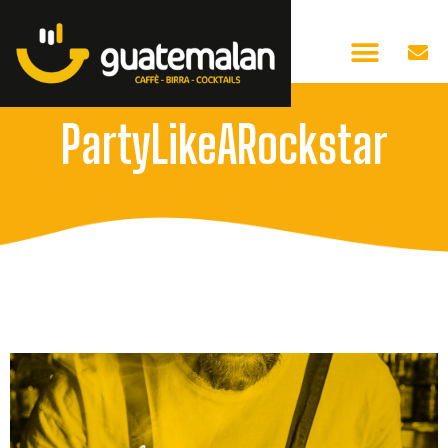
PartyLikeARockstar