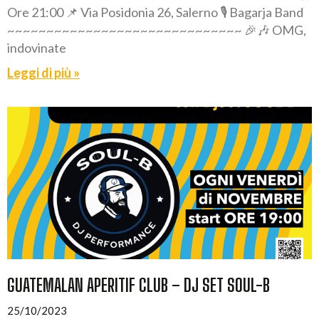
Ore 21:00 📌 Via Posidonia 26, Salerno 🎙️ Bagarja Band
~~~~~~~~~~~~~~~~~~~~~~~~~~~~~~ 🎉🎶 OMG,
indovinate
Leggi di più »
GUATEMALAN APERITIF CLUB – DJ SET SOUL-B
25/10/2023