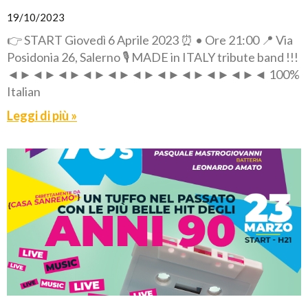
19/10/2023
👉 START Giovedì 6 Aprile 2023 ⏰ • Ore 21:00 📍 Via
Posidonia 26, Salerno 🎙️ MADE in ITALY tribute band !!!
◄►◄►◄►◄►◄►◄►◄►◄►◄►◄►◄ 100%
Italian
Leggi di più »