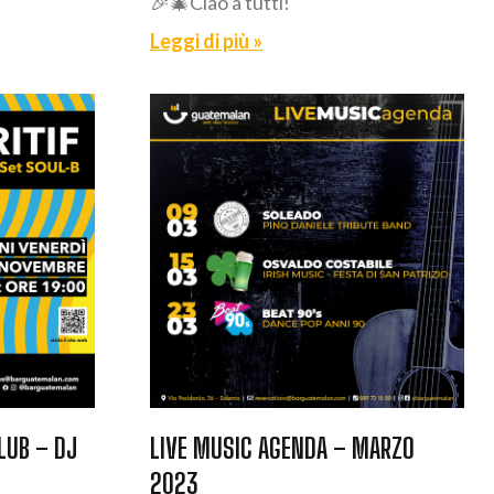
🎉🎄Ciao a tutti!
Leggi di più »
LUB – DJ
LIVE MUSIC AGENDA – MARZO
2023