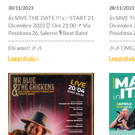
30/11/2023
28/11/2023
👍 SAVE THE DATE !!! 👉 START 21
👍 SAVE T
Dicembre 2023 ⏰ Ore 21:00 📌 Via
Dicembre 2
Posidonia 26, Salerno 🎙️ Beat Band
Posidonia 2
~~~~~~~~~~~~~~~~~~~~~~~~~~~~~~
~~~~~~~
Ehi amici! 🎉🎶
🎉🎶 OMG,
Leggi di più »
Leggi di pi