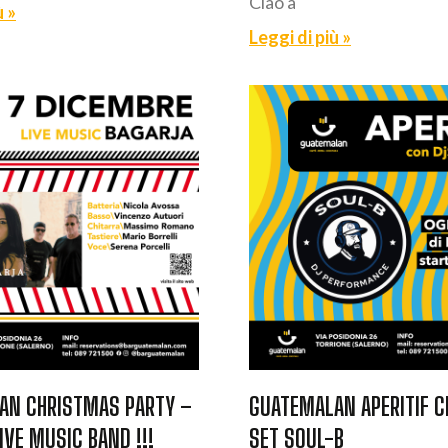
Ciao a
ù »
Leggi di più »
AN CHRISTMAS PARTY –
GUATEMALAN APERITIF C
IVE MUSIC BAND !!!
SET SOUL-B