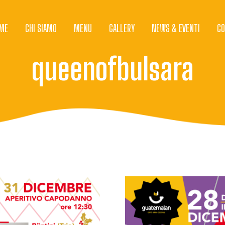
ME
CHI SIAMO
MENU
GALLERY
NEWS & EVENTI
CO
queenofbulsara