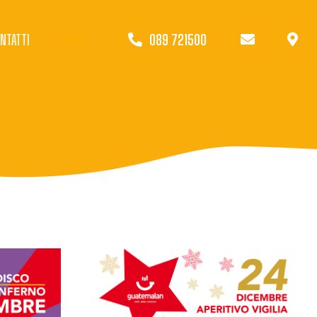
NTATTI
ITALIANO
089 721500