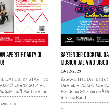
N APERITIF PARTY DI
BARTENDER COCKTAIL DA
O!
MUSICA DAL VIVO DISCO
18/12/2023
HE DATE !!! 👉 START 31
👍 SAVE THE DATE !!! 
023 ⏰ Ore 12:30 📌 Via
Dicembre 2023 ⏰ Ore 20:
6, Salerno 🎙️ Püntini Band
Posidonia 26, Salerno 🎙️ D
********************************
Inferno Band
ovina chi
****************************