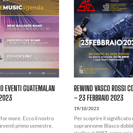
IO EVENTI GUATEMALAN
REWIND VASCO ROSSI C
 2023
– 23 FEBBRAIO 2023
19/10/2023
for more. Ecco il nostro
Per scoprire il significato 
 eventi primo semestre.
soprannome Blasco dobb
risalire al 1987, come spi