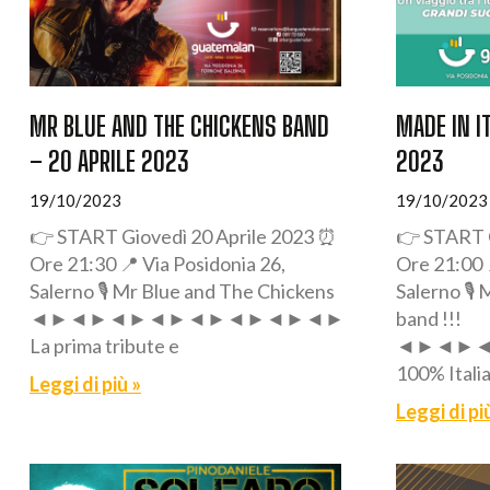
MR BLUE AND THE CHICKENS BAND
MADE IN I
– 20 APRILE 2023
2023
19/10/2023
19/10/2023
👉 START Giovedì 20 Aprile 2023 ⏰
👉 START G
Ore 21:30 📍 Via Posidonia 26,
Ore 21:00 
Salerno 🎙️ Mr Blue and The Chickens
Salerno 🎙️
◄►◄►◄►◄►◄►◄►◄►◄►◄►◄►◄
band !!!
La prima tribute e
◄►◄►
100% Itali
Leggi di più »
Leggi di pi