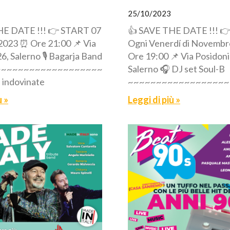
25/10/2023
HE DATE !!! 👉 START 07
👍 SAVE THE DATE !!! 
023 ⏰ Ore 21:00 📌 Via
Ogni Venerdí di Novemb
6, Salerno 🎙️ Bagarja Band
Ore 19:00 📌 Via Posidoni
~~~~~~~~~~~~~~~~~~~~~~~
Salerno 🎧 DJ set Soul-B
 indovinate
~~~~~~~~~~~~~~~~~~
ù »
Leggi di più »