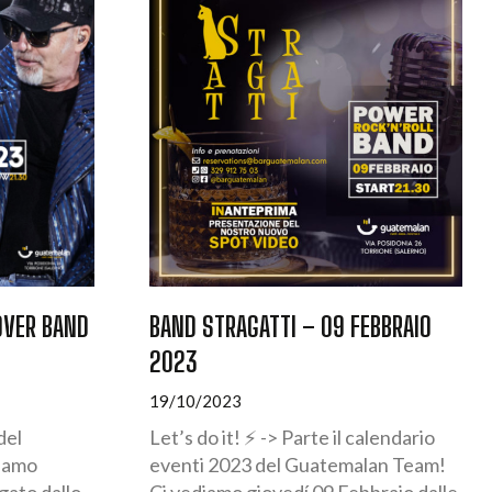
OVER BAND
BAND STRAGATTI – 09 FEBBRAIO
2023
19/10/2023
del
Let’s do it! ⚡️ -> Parte il calendario
iamo
eventi 2023 del Guatemalan Team!
egato dallo
Ci vediamo giovedí 09 Febbraio dalle