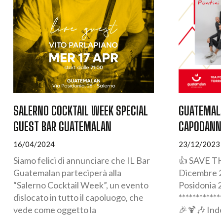
SALERNO COCKTAIL WEEK SPECIAL
GUATEMALA
GUEST BAR GUATEMALAN
CAPODANN
16/04/2024
23/12/2023
Siamo felici di annunciare che IL Bar
👍 SAVE T
Guatemalan parteciperà alla
Dicembre 2
“Salerno Cocktail Week”, un evento
Posidonia 2
dislocato in tutto il capoluogo, che
************
vede come oggetto la
🎉🍹🎶 Ind