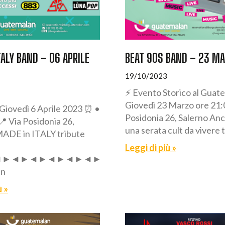
TALY BAND – 06 APRILE
BEAT 90S BAND – 23 M
19/10/2023
⚡ Evento Storico al Guat
Giovedì 23 Marzo ore 21:
iovedì 6 Aprile 2023 ⏰ •
Posidonia 26, Salerno An
 Via Posidonia 26,
una serata cult da vivere 
 MADE in ITALY tribute
Leggi di più »
◄►◄►◄►◄►◄►◄►◄►◄►◄
an
ù »