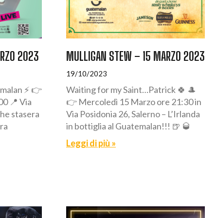
ARZO 2023
MULLIGAN STEW – 15 MARZO 2023
19/10/2023
emalan ⚡ 👉
Waiting for my Saint…Patrick 🍀 🎩
00 📍 Via
👉 Mercoledì 15 Marzo ore 21:30 in
che stasera
Via Posidonia 26, Salerno – L’Irlanda
tra
in bottiglia al Guatemalan!!! 🍺 🥃
Leggi di più »